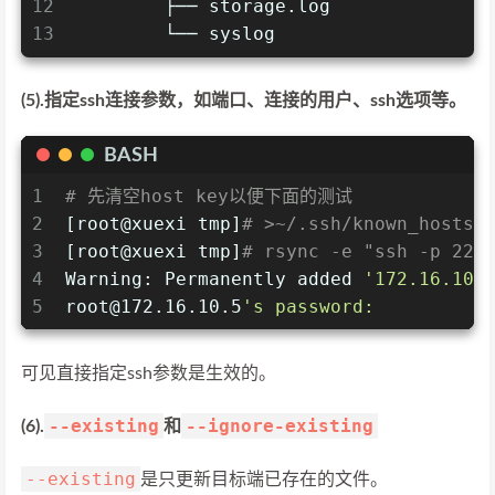
12
        ├── storage.log
13
        └── syslog
(5).指定ssh连接参数，如端口、连接的用户、ssh选项等。
BASH
1
# 先清空host key以便下面的测试
2
[root@xuexi tmp]
# >~/.ssh/known_hosts
3
[root@xuexi tmp]
# rsync -e "ssh -p 22 
4
Warning: Permanently added 
'172.16.10.
5
root@172.16.10.5
's password:
可见直接指定ssh参数是生效的。
--existing
--ignore-existing
(6).
和
--existing
是只更新目标端已存在的文件。