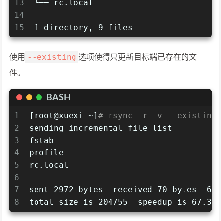
13
└── rc.local
14
15
1 directory, 9 files 
--existing
使用
选项使得只更新目标端已存在的文
件。
BASH
1
[root@xuexi ~]
# rsync -r -v --existing
2
sending incremental file list
3
fstab
4
profile
5
rc.local
6
7
sent 2972 bytes  received 70 bytes  60
8
total size is 204755  speedup is 67.31