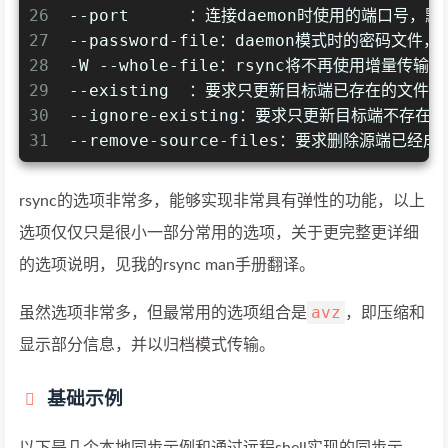
26
--port      ：连接daemon时使用的端口号，
27
--password-file：daemon模式时的密
28
-W --whole-file：rsync将不再使用
29
--existing  ：要求只更新目标端已存在的
30
--ignore-existing：要求只更新目标端不存在
31
--remove-source-files：要求删除源端已
rsync的选项非常多，能够实现非常具有弹性的功能，以上
选项仅仅只是很小一部分常用的选项，关于更完整更详细
的选项说明，见我的rsync man手册翻译。
avz
虽然选项非常多，但最常用的选项组合是
，即压缩和
显示部分信息，并以归档模式传输。
基础示例
以下是几个本地同步示例和通过远程shell实现的同步示