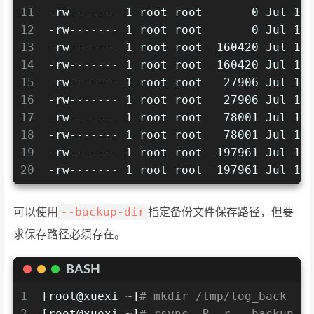
11
-rw------- 1 root root       0 Jul 14
12
-rw------- 1 root root       0 Jul 14
13
-rw------- 1 root root  160420 Jul 14
14
-rw------- 1 root root  160420 Jul 14
15
-rw------- 1 root root   27906 Jul 14
16
-rw------- 1 root root   27906 Jul 14
17
-rw------- 1 root root   78001 Jul 14
18
-rw------- 1 root root   78001 Jul 14
19
-rw------- 1 root root  197961 Jul 14
20
-rw------- 1 root root  197961 Jul 14
--backup-dir
可以使用
指定备份文件保存路径，但要
求保存路径必须存在。
BASH
1
[root@xuexi ~]
# mkdir /tmp/log_back
2
[root@xuexi ~]
# rsync -R -r --backup -