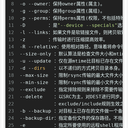
8
-o --owner：保持owner属性(属主)。
9
-g --group：保持group属性(属组)。
10
-p --perms：保持perms属性(权限，不包括特殊
11
-D        ：是
"--device --specials"
选项
12
-l --links：如果文件是软链接文件，则拷贝软
13
-z        ：传输时进行压缩提高效率。
14
-R --relative：使用相对路径。意味着将
15
--size-only ：默认算法是检查文件大小和mt
16
-u --update ：仅在源mtime比目标已存在
17
-d --
dirs
   ：以不递归的方式拷贝目录本身。
18
--max-size  ：限制rsync传输的最大文件
19
--min-size  ：限制rsync传输的最小文件
20
--exclude   ：指定排除规则来排除不需要传输
21
--delete    ：以SRC为主，对DEST进行同
22
​            ：exclude/include规则生
23
-b --backup ：对目标上已存在的文件做一个
24
--backup-dir：指定备份文件的保存路径。不
25
-e          ：指定所要使用的远程shell程序