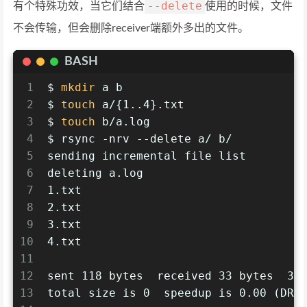
--delete
有个特殊功效，当它们结合
使用的时候，文件
不会传输，但会删除receiver端额外多出的文件。
BASH
1
$ 
mkdir
 a b
2
$ 
touch
 a/{1..4}.txt
3
$ 
touch
 b/a.log
4
$ rsync -nrv --delete a/ b/
5
sending incremental file list
6
deleting a.log
7
1.txt
8
2.txt
9
3.txt
10
4.txt
11
12
sent 118 bytes  received 33 bytes  30
13
total size is 0  speedup is 0.00 (DRY