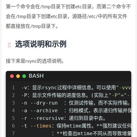
第一个命令会在/tmp目录下创建etc目录，而第二个命令不
会在/tmp目录下创建etc目录，源路径/etc/中的所有文件
都直接放在/tmp目录下。
选项说明和示例
接下来是rsync的选项说明。
BASH
1
-v：显示rsync过程中详细信息。可以使用
"-vvvv
2
-P：显示文件传输的进度信息。(实际上
"-P"
=
"--p
3
-n --dry-run  ：仅测试传输，而不实际传输。
4
-a --archive  ：归档模式，表示递归传输并
5
-r --recursive：递归到目录中去。
6
-t --
times
：保持mtime属性。**强烈建议任何
7
​          ：**检查出mtime不同从而导致增量