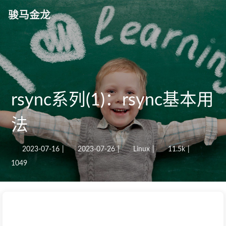
骏马金龙
rsync系列(1)：rsync基本用
法
2023-07-16
|
2023-07-26
|
Linux
|
11.5k
|
1049