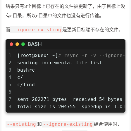
结果只有3个目标上已存在的文件被更新了，由于目标上没
有c目录，所以c目录中的文件也没有进行传输。
--ignore-existing
而
是更新目标端不存在的文件。
BASH
1
[root@xuexi ~]
# rsync -r -v --ignore-e
2
sending incremental file list
3
bashrc
4
c/
5
c/find
6
7
sent 202271 bytes  received 54 bytes  
8
total size is 204755  speedup is 1.01
--existing
--ignore-existing
和
结合使用时，