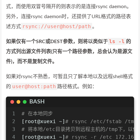
式，而使用双冒号隔开的则表示的是连接rsync daemon。
另外，连接rsync daemon时，还提供了URL格式的路径表
rsync://user@host/path
述方式
。
ls -l
如果仅有一个SRC或DEST参数，则将以类似于
的
方式列出源文件列表(只有一个路径参数，总会认为是源文
件)，而不是复制文件。
如果对rsync不熟悉，可暂且只了解本地以及远程shell格式
user@host:path
的
路径格式。例如：
BASH
1
# 在本地同步
2
[root@xuexi ~]
# rsync /etc/fstab /tmp
3
# 将本地/etc目录拷贝到远程主机的/tmp下，以保
4
[root@xuexi ~]
# rsync -r /etc 172.16.