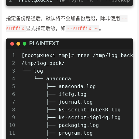
--
指定备份路径后，默认将不会加备份后缀，除非使用
suffix
--suffix=~
显式指定后缀，如
。
PLAINTEXT
1
[root@xuexi tmp]# tree /tmp/log_back/
2
/tmp/log_back/
3
└── log
4
    └── anaconda
5
        ├── anaconda.log
6
        ├── ifcfg.log
7
        ├── journal.log
8
        ├── ks-script-1uLekR.log
9
        ├── ks-script-iGpl4q.log
10
        ├── packaging.log
11
        ├── program.log