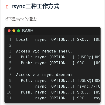
rsync三种工作方式
以下是rsync的语法：
BASH
1
Local:  rsync [OPTION...] SRC... [DES
2
3
Access via remote shell:
4
  Pull: rsync [OPTION...] [USER@]HOST
5
  Push: rsync [OPTION...] SRC... [USE
6
7
Access via rsync daemon:
8
  Pull: rsync [OPTION...] [USER@]HOST
9
        rsync [OPTION...] rsync://[US
10
  Push: rsync [OPTION...] SRC... [USE
11
        rsync [OPTION...] SRC... rsyn