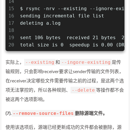
14
15
$ rsync -nrv --existing --ignore-exis
16
sending incremental file list
17
deleting a.log
18
19
sent 106 bytes  received 21 bytes  25
20
total size is 0  speedup is 0.00 (DRY
--existing
--ingore-existing
实际上，
和
是传
输规则，只会影响receiver要求让sender传输的文件列表，
在receiver决定哪些文件需要传输之前的过程，是这两个选
--delete
项无法掌控的，所以各种规则、
等操作都不会
被这两个选项影响。
--remove-source-files
(7).
删除源端文件。
使用该选项后，源端已经更新成功的文件都会被删除，源