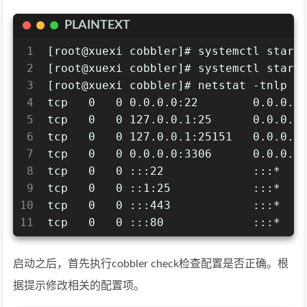
PLAINTEXT
1
[root@xuexi cobbler]# systemctl start
2
[root@xuexi cobbler]# systemctl start
3
[root@xuexi cobbler]# netstat -tnlp
4
tcp   0   0 0.0.0.0:22        0.0.0.0
5
tcp   0   0 127.0.0.1:25      0.0.0.0
6
tcp   0   0 127.0.0.1:25151   0.0.0.0
7
tcp   0   0 0.0.0.0:3306      0.0.0.0
8
tcp   0   0 :::22             :::*   
9
tcp   0   0 ::1:25            :::*   
10
tcp   0   0 :::443            :::*   
11
tcp   0   0 :::80             :::*   
启动之后，首先执行cobbler check检查配置是否正确。根
据提示修改相关的配置项。