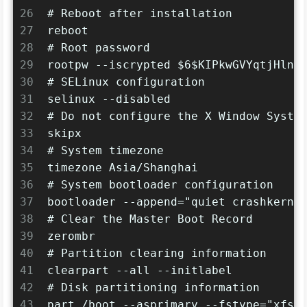
26
# Reboot after installation
27
reboot
28
# Root password
29
rootpw --iscrypted $6$KIPkwGVYqtjHln
30
# SELinux configuration
31
selinux --disabled
32
# Do not configure the X Window Syste
33
skipx
34
# System timezone
35
timezone Asia/Shanghai
36
# System bootloader configuration
37
bootloader --append="quiet crashkerne
38
# Clear the Master Boot Record
39
zerombr
40
# Partition clearing information
41
clearpart --all --initlabel
42
# Disk partitioning information
43
part /boot --asprimary --fstype="xfs"