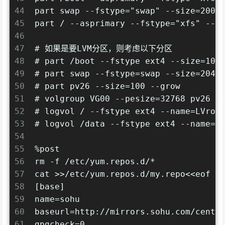
44
part swap --fstype="swap" --size=2000
45
part / --asprimary --fstype="xfs" --g
46
47
# 如果是要LVM分区，则考虑以下分区
48
# part /boot --fstype ext4 --size=100
49
# part swap --fstype=swap --size=2048
50
# part pv26 --size=100 --grow
51
# volgroup VG00 --pesize=32768 pv26
52
# logvol / --fstype ext4 --name=LVroo
53
# logvol /data --fstype ext4 --name=L
54
55
%post
56
rm -f /etc/yum.repos.d/*
57
cat >>/etc/yum.repos.d/my.repo<<eof
58
[base]
59
name=sohu
60
baseurl=http://mirrors.sohu.com/cento
61
gpgcheck=0