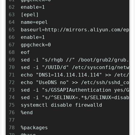
62
enable=1
63
[epel]
64
name=epel
65
baseurl=http://mirrors.aliyun.com/epe
66
enable=1
67
gpgcheck=0
68
eof
69
sed -i "s/rhgb //" /boot/grub2/grub.c
70
sed -i "/UUID/d" /etc/sysconfig/netwo
71
echo "DNS1=114.114.114.114" >> /etc/s
72
echo "UseDNS no" >> /etc/ssh/sshd_con
73
sed -i "s/GSSAPIAuthentication yes/GS
74
sed -i "s/^SELINUX=.*$/SELINUX=disabl
75
systemctl disable firewalld
76
%end
77
78
%packages