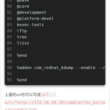
79
@base
80
@core
81
@development
82
@platform-devel
83
kexec-tools
84
lftp
85
tree
86
lrzsz
87
88
%end
89
90
%addon com_redhat_kdump --enable --re
91
92
%end
url --
上面的url也可以写成
url="http://172.16.10.10/cobbler/ks_mirro