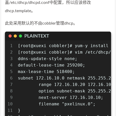
盖/etc/dhcp/dhcpd.conf中配置，所以应该修改
dhcp.template。
此处采用默认的不由cobbler管理dhcp。
PLAINTEXT
1
[root@xuexi cobbler]# yum-y install d
2
[root@xuexi cobbler]# vim /etc/dhcp/d
3
ddns-update-style none;
4
default-lease-time 259200;
5
max-lease-time 518400;
6
subnet 172.16.10.0 netmask 255.255.25
7
        range 172.16.10.20 172.16.10.
8
        option subnet-mask 255.255.25
9
        next-server 172.16.10.10;   
10
        filename "pxelinux.0";    
11
}