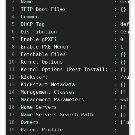
2
Name                           : Cent
3
TFTP Boot Files                : {}
4
Comment                        : 
5
DHCP Tag                       : defa
6
Distribution                   : Cent
7
Enable gPXE?                   : 0
8
Enable PXE Menu?               : 1
9
Fetchable Files                : {}
10
Kernel Options                 : {}
11
Kernel Options (Post Install)  : {}
12
Kickstart                      : /var
13
Kickstart Metadata             : {}
14
Management Classes             : []
15
Management Parameters          : <<in
16
Name Servers                   : []
17
Name Servers Search Path       : []
18
Owners                         : ['ad
19
Parent Profile                 : 