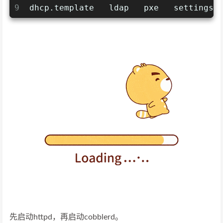
9
dhcp.template   ldap   pxe   settings 
先启动httpd，再启动cobblerd。