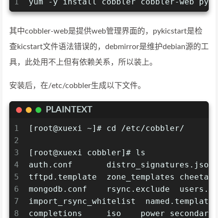
1
yum -y install cobbler cobbler-web pyk
其中cobbler-web是提供web管理界面的，pykicstart是检
查kicstart文件语法错误的，debmirror是维护debian源的工
具，此处用不上但有依赖关系，所以装上。
安装后，在/etc/cobbler生成以下文件。
PLAINTEXT
1
[root@xuexi ~]# cd /etc/cobbler/
2
3
[root@xuexi cobbler]# ls
4
auth.conf       distro_signatures.json
5
tftpd.template  zone_templates cheetah
6
mongodb.conf    rsync.exclude  users.c
7
import_rsync_whitelist  named.template
8
completions     iso    power secondary