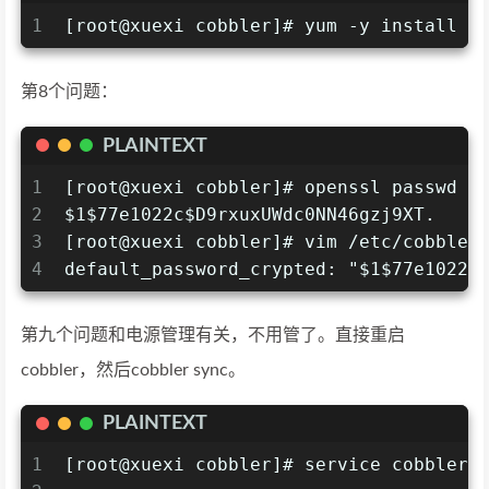
1
[root@xuexi cobbler]# yum -y install p
第8个问题：
PLAINTEXT
1
[root@xuexi cobbler]# openssl passwd -
2
$1$77e1022c$D9rxuxUWdc0NN46gzj9XT.
3
[root@xuexi cobbler]# vim /etc/cobbler
4
default_password_crypted: "$1$77e1022c
第九个问题和电源管理有关，不用管了。直接重启
cobbler，然后cobbler sync。
PLAINTEXT
1
[root@xuexi cobbler]# service cobblerd