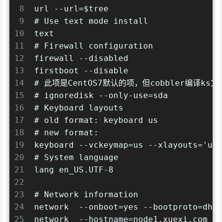
8
url --url=$tree
9
# Use text mode install
10
text
11
# Firewall configuration
12
firewall --disabled
13
firstboot --disable
14
# 此项是CentOS7默认的项，但cobbler编译
15
# ignoredisk --only-use=sda
16
# Keyboard layouts
17
# old format: keyboard us
18
# new format:
19
keyboard --vckeymap=us --xlayouts='us
20
# System language
21
lang en_US.UTF-8
22
23
# Network information
24
network  --onboot=yes --bootproto=dhc
25
network  --hostname=node1.xuexi.com