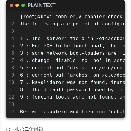
PLAINTEXT
1
[root@xuexi cobbler]# cobbler check
2
The following are potential configura
3
4
1 : The 'server' field in /etc/cobble
5
2 : For PXE to be functional, the 'ne
6
3 : some network boot-loaders are mis
7
4 : change 'disable' to 'no' in /etc/
8
5 : comment out 'dists' on /etc/debmi
9
6 : comment out 'arches' on /etc/debm
10
7 : ksvalidator was not found, instal
11
8 : The default password used by the 
12
9 : fencing tools were not found, and
13
14
Restart cobblerd and then run 'cobble
第一和第二个问题：