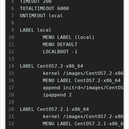
5
TIMEOUT 200
6
TOTALTIMEOUT 6000
7
ONTIMEOUT local
8
9
LABEL local
10
        MENU LABEL (local)
11
        MENU DEFAULT
12
        LOCALBOOT -1
13
14
LABEL CentOS7.2-x86_64
15
        kernel /images/CentOS7.2-x86_
16
        MENU LABEL CentOS7.2-x86_64
17
        append initrd=/images/CentOS7
18
        ipappend 2
19
20
LABEL CentOS7.2.1-x86_64
21
        kernel /images/CentOS7.2-x86_
22
        MENU LABEL CentOS7.2.1-x86_64