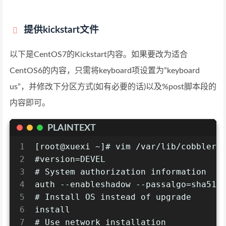
提供kickstart文件
以下是CentOS7的Kickstart内容。如果要改为适合
CentOS6的内容，只需将keyboard项设置为”keyboard
us”，并修改下分区方式(如有必要的话)以及%post脚本段的
内容即可。
PLAINTEXT
1
[root@xuexi ~]# vim /var/lib/cobbler/
2
#version=DEVEL
3
# System authorization information
4
auth --enableshadow --passalgo=sha512
5
# Install OS instead of upgrade
6
install
7
# Use network installation