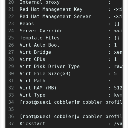
20
Internal proxy                 : 
21
Red Hat Management Key         : <<in
22
Red Hat Management Server      : <<in
23
Repos                          : []
24
Server Override                : <<in
25
Template Files                 : {}
26
Virt Auto Boot                 : 1
27
Virt Bridge                    : xenb
28
Virt CPUs                      : 1
29
Virt Disk Driver Type          : raw
30
Virt File Size(GB)             : 5
31
Virt Path                      : 
32
Virt RAM (MB)                  : 512
33
Virt Type                      : kvm
34
[root@xuexi cobbler]# cobbler profile
35
36
[root@xuexi cobbler]# cobbler profile
37
Kickstart                      : /var