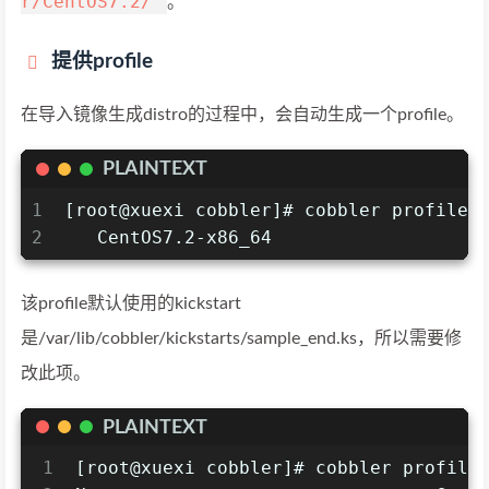
r/CentOS7.2/"
。
提供profile
在导入镜像生成distro的过程中，会自动生成一个profile。
PLAINTEXT
1
[root@xuexi cobbler]# cobbler profile 
2
   CentOS7.2-x86_64
该profile默认使用的kickstart
是/var/lib/cobbler/kickstarts/sample_end.ks，所以需要修
改此项。
PLAINTEXT
1
[root@xuexi cobbler]# cobbler profile