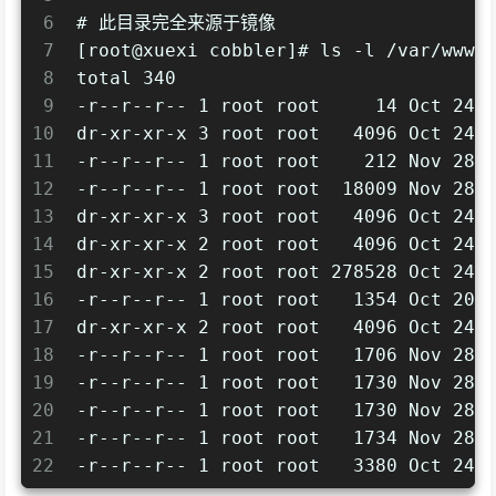
6
# 此目录完全来源于镜像
7
[root@xuexi cobbler]# ls -l /var/www/
8
total 340
9
-r--r--r-- 1 root root     14 Oct 24 
10
dr-xr-xr-x 3 root root   4096 Oct 24 
11
-r--r--r-- 1 root root    212 Nov 28 
12
-r--r--r-- 1 root root  18009 Nov 28 
13
dr-xr-xr-x 3 root root   4096 Oct 24 
14
dr-xr-xr-x 2 root root   4096 Oct 24 
15
dr-xr-xr-x 2 root root 278528 Oct 24 
16
-r--r--r-- 1 root root   1354 Oct 20 
17
dr-xr-xr-x 2 root root   4096 Oct 24 
18
-r--r--r-- 1 root root   1706 Nov 28 
19
-r--r--r-- 1 root root   1730 Nov 28 
20
-r--r--r-- 1 root root   1730 Nov 28 
21
-r--r--r-- 1 root root   1734 Nov 28 
22
-r--r--r-- 1 root root   3380 Oct 24 