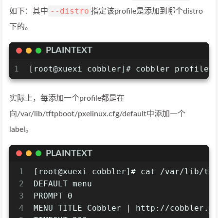
--distro
如下：其中
指定该profile是添加到哪个distro
下的。
PLAINTEXT
1
[root@xuexi cobbler]# cobbler profile 
实际上，每添加一个profile都是在
向/var/lib/tftpboot/pxelinux.cfg/default中添加一个
label。
PLAINTEXT
1
[root@xuexi cobbler]# cat /var/lib/tf
2
DEFAULT menu
3
PROMPT 0
4
MENU TITLE Cobbler | http://cobbler.g