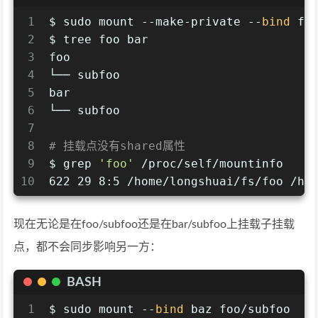
1
$ sudo mount --make-private --
bind
 fo
2
$ tree foo bar
3
foo
4
└── subfoo
5
bar
6
└── subfoo
7
8
# 挂载点没有shared属性
9
$ grep 
'foo'
 /proc/self/mountinfo    
10
622 29 8:5 /home/longshuai/fs/foo /ho
现在无论是在foo/subfoo还是在bar/subfoo上挂载子挂载
点，都不会同步影响另一方：
BASH
1
$ sudo mount --
bind
 baz foo/subfoo