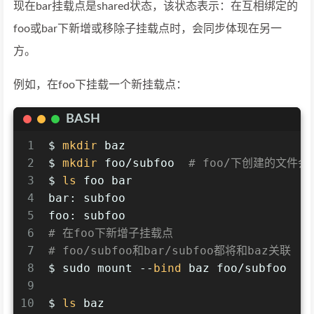
现在bar挂载点是shared状态，该状态表示：在互相绑定的
foo或bar下新增或移除子挂载点时，会同步体现在另一
方。
例如，在foo下挂载一个新挂载点：
BASH
1
$ 
mkdir
 baz
2
$ 
mkdir
 foo/subfoo  
# foo/下创建的文件会
3
$ 
ls
 foo bar
4
bar: subfoo
5
foo: subfoo
6
# 在foo下新增子挂载点
7
# foo/subfoo和bar/subfoo都将和baz关联
8
$ sudo mount --
bind
 baz foo/subfoo
9
10
$ 
ls
 baz