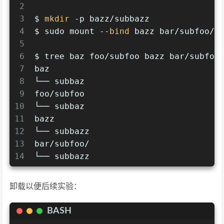
2
3
$ 
mkdir
 -p bazz/subbazz
4
$ sudo mount --
bind
 bazz bar/subfoo/
5
6
$ tree baz foo/subfoo bazz bar/subfoo
7
baz
8
└── subbaz
9
foo/subfoo
10
└── subbaz
11
bazz
12
└── subbazz
13
bar/subfoo/
14
└── subbazz
卸载以便后续实验：
BASH