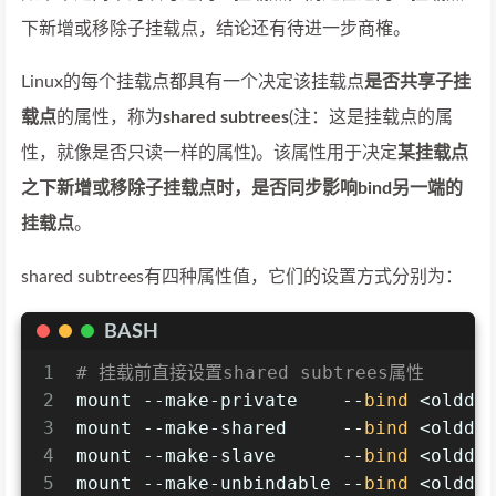
下新增或移除子挂载点，结论还有待进一步商榷。
Linux的每个挂载点都具有一个决定该挂载点
是否共享子挂
载点
的属性，称为
shared subtrees
(注：这是挂载点的属
性，就像是否只读一样的属性)。该属性用于决定
某挂载点
之下新增或移除子挂载点时，是否同步影响bind另一端的
挂载点
。
shared subtrees有四种属性值，它们的设置方式分别为：
BASH
1
# 挂载前直接设置shared subtrees属性
2
mount --make-private    --
bind
 <olddi
3
mount --make-shared     --
bind
 <olddi
4
mount --make-slave      --
bind
 <olddi
5
mount --make-unbindable --
bind
 <olddi