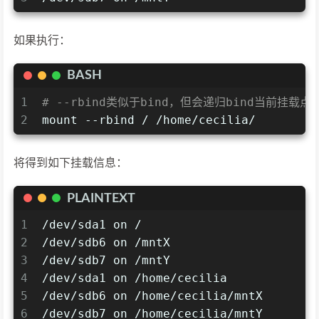
如果执行：
BASH
1
# --rbind类似于bind，但会递归bind当前挂载
2
mount --rbind / /home/cecilia/
将得到如下挂载信息：
PLAINTEXT
1
/dev/sda1 on /
2
/dev/sdb6 on /mntX
3
/dev/sdb7 on /mntY
4
/dev/sda1 on /home/cecilia
5
/dev/sdb6 on /home/cecilia/mntX
6
/dev/sdb7 on /home/cecilia/mntY