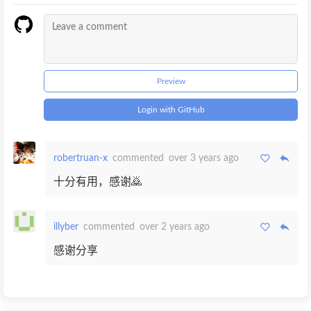
Preview
Login with GitHub
robertruan-x
commented
over 3 years ago
十分有用，感谢🙇‍
illyber
commented
over 2 years ago
感谢分享