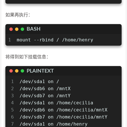
如果再执行：
BASH
1
mount --rbind / /home/henry
将得到如下挂载信息：
PLAINTEXT
1
/dev/sda1 on /
2
/dev/sdb6 on /mntX
3
/dev/sdb7 on /mntY
4
/dev/sda1 on /home/cecilia
5
/dev/sdb6 on /home/cecilia/mntX
6
/dev/sdb7 on /home/cecilia/mntY
7
/dev/sda1 on /home/henry