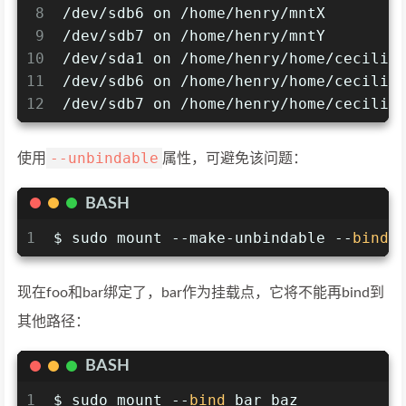
8
/dev/sdb6 on /home/henry/mntX
9
/dev/sdb7 on /home/henry/mntY
10
/dev/sda1 on /home/henry/home/cecilia
11
/dev/sdb6 on /home/henry/home/cecilia
12
/dev/sdb7 on /home/henry/home/cecilia
--unbindable
使用
属性，可避免该问题：
BASH
1
$ sudo mount --make-unbindable --
bind
 
现在foo和bar绑定了，bar作为挂载点，它将不能再bind到
其他路径：
BASH
1
$ sudo mount --
bind
 bar baz