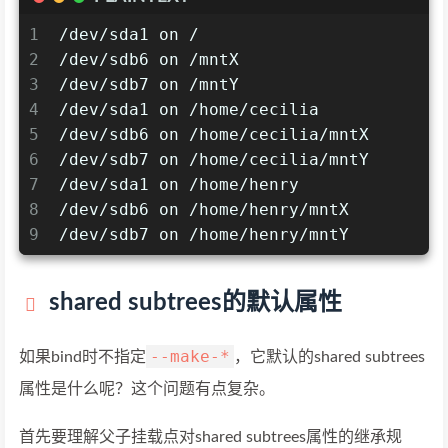
1
/dev/sda1 on /
2
/dev/sdb6 on /mntX
3
/dev/sdb7 on /mntY
4
/dev/sda1 on /home/cecilia
5
/dev/sdb6 on /home/cecilia/mntX
6
/dev/sdb7 on /home/cecilia/mntY
7
/dev/sda1 on /home/henry
8
/dev/sdb6 on /home/henry/mntX
9
/dev/sdb7 on /home/henry/mntY
shared subtrees的默认属性
--make-*
如果bind时不指定
，它默认的shared subtrees
属性是什么呢？这个问题有点复杂。
首先要理解父子挂载点对shared subtrees属性的继承规