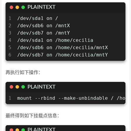
PLAINTEXT
1
/dev/sda1 on /
2
/dev/sdb6 on /mntX
3
/dev/sdb7 on /mntY
4
/dev/sda1 on /home/cecilia
5
/dev/sdb6 on /home/cecilia/mntX
6
/dev/sdb7 on /home/cecilia/mntY
再执行如下操作：
PLAINTEXT
1
mount --rbind --make-unbindable / /hom
最终得到如下挂载点信息：
PLAINTEXT