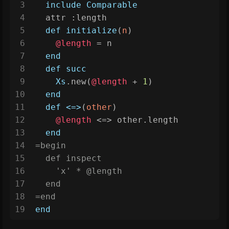
3
include
Comparable
4
  attr 
:length
5
def
initialize
(
n
)
6
@length
 = n
7
end
8
def
succ
9
Xs
.new(
@length
 + 
1
)
10
end
11
def
<=>
(
other
)
12
@length
 <=> other.length
13
end
14
=begin
15
  def inspect
16
    'x' * 
@length
17
  end
18
=end
19
end