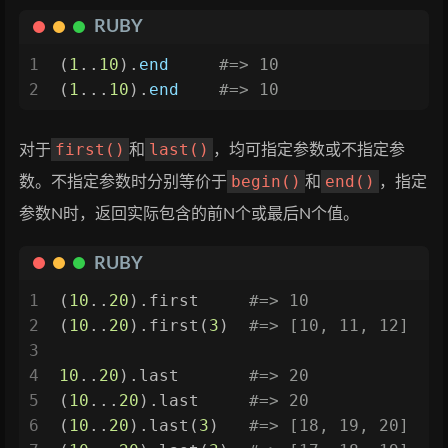
RUBY
1
(
1
..
10
).
end
#=> 10
2
(
1
...
10
).
end
#=> 10
first()
last()
对于
和
，均可指定参数或不指定参
begin()
end()
数。不指定参数时分别等价于
和
，指定
参数N时，返回实际包含的前N个或最后N个值。
RUBY
1
(
10
..
20
).first     
#=> 10
2
(
10
..
20
).first(
3
)  
#=> [10, 11, 12]
3
4
10
..
20
).last       
#=> 20
5
(
10
...
20
).last     
#=> 20
6
(
10
..
20
).last(
3
)   
#=> [18, 19, 20]