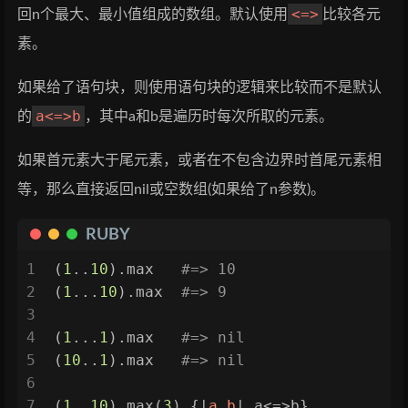
<=>
回n个最大、最小值组成的数组。默认使用
比较各元
素。
如果给了语句块，则使用语句块的逻辑来比较而不是默认
a<=>b
的
，其中a和b是遍历时每次所取的元素。
如果首元素大于尾元素，或者在不包含边界时首尾元素相
等，那么直接返回nil或空数组(如果给了n参数)。
RUBY
1
(
1
..
10
).max   
#=> 10
2
(
1
...
10
).max  
#=> 9
3
4
(
1
...
1
).max   
#=> nil
5
(
10
..
1
).max   
#=> nil
6
7
(
1
..
10
).max(
3
) {|
a,b
| a<=>b}