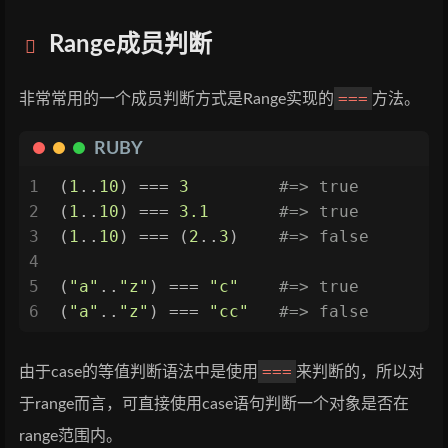
Range成员判断
===
非常常用的一个成员判断方式是Range实现的
方法。
RUBY
1
(
1
..
10
) === 
3
#=> true
2
(
1
..
10
) === 
3.1
#=> true
3
(
1
..
10
) === (
2
..
3
)    
#=> false
4
5
(
"a"
..
"z"
) === 
"c"
#=> true
6
(
"a"
..
"z"
) === 
"cc"
#=> false
===
由于case的等值判断语法中是使用
来判断的，所以对
于range而言，可直接使用case语句判断一个对象是否在
range范围内。