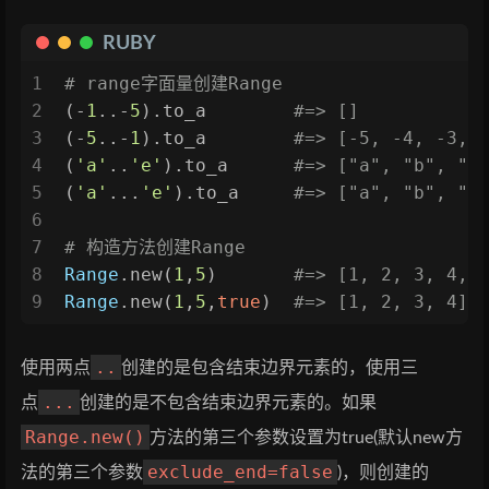
RUBY
1
# range字面量创建Range
2
(-
1
..-
5
).to_a        
#=> []
3
(-
5
..-
1
).to_a        
#=> [-5, -4, -3, 
4
(
'a'
..
'e'
).to_a      
#=> ["a", "b", "c
5
(
'a'
...
'e'
).to_a     
#=> ["a", "b", "c
6
7
# 构造方法创建Range
8
Range
.new(
1
,
5
)       
#=> [1, 2, 3, 4, 
9
Range
.new(
1
,
5
,
true
)  
#=> [1, 2, 3, 4]
..
使用两点
创建的是包含结束边界元素的，使用三
...
点
创建的是不包含结束边界元素的。如果
Range.new()
方法的第三个参数设置为true(默认new方
exclude_end=false
法的第三个参数
)，则创建的