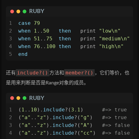
RUBY
1
case
79
2
when
1
..
50
then
   print 
"low\n"
3
when
51
..
75
then
   print 
"medium\n"
4
when
76
..
100
then
   print 
"high\n"
5
end
include?()
member?()
还有
方法和
，它们等价，也
是用来判断是否是Range对象的成员。
RUBY
1
(
1
..
10
).
include
?(
3.1
)      
#=> true
2
(
"a"
..
"z"
).
include
?(
"g"
)   
#=> true
3
(
"a"
..
"z"
).
include
?(
"A"
)   
#=> false
4
(
"a"
..
"z"
).
include
?(
"cc"
)  
#=> false