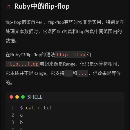
Ruby中的flip-flop
flip-flop借鉴自Perl，flip-flop有些时候非常实用，特别是在
处理文本数据时，它返回flip为真和flop为真中间范围内的
数据。
flip..flop
在Ruby中flip-flop的语法
和
flip...flop
看起来像是Range，但只是运算符相同，
..
...
它本质并不是Range，它支持
和
，但效果是等价
的。
SHELL
1
$ 
cat
 c.txt
2
a
3
b
4
c