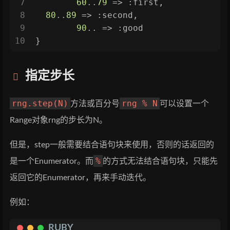
7
60
..
79
 => 
:first
,
8
80
..
89
 => 
:second
,
9
90
.. => 
:good
10
}
指定步长
rng.step(N)
rng % N
方法或百分号
可以设置一个
Range对象rng的步长为N。
但是，step一般需要结合语句块来使用，否则的话返回的
%
是一个Enumerator。而
的方式无法结合语句块，只能先
返回它的Enumerator，再来手动迭代。
例如：
RUBY