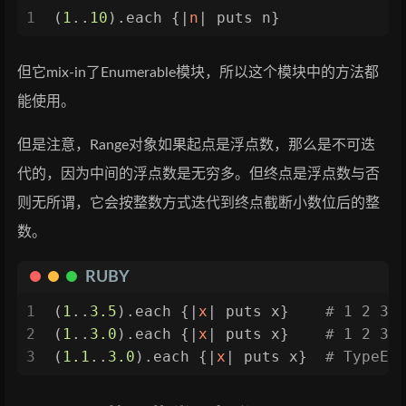
1
(
1
..
10
).each {|
n
| puts n}
但它mix-in了Enumerable模块，所以这个模块中的方法都
能使用。
但是注意，Range对象如果起点是浮点数，那么是不可迭
代的，因为中间的浮点数是无穷多。但终点是浮点数与否
则无所谓，它会按整数方式迭代到终点截断小数位后的整
数。
RUBY
1
(
1
..
3.5
).each {|
x
| puts x}    
# 1 2 3
2
(
1
..
3.0
).each {|
x
| puts x}    
# 1 2 3
3
(
1.1
..
3.0
).each {|
x
| puts x}  
# TypeEr