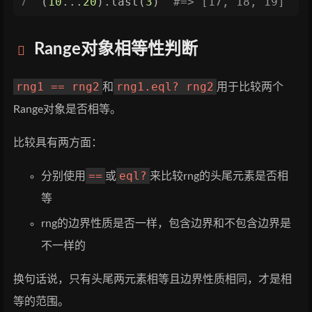
7
(
10
...
20
).last(
3
)  
#=> [17, 18, 19]
Range对象相等性判断
rng1 == rng2
rng1.eql? rng2
和
用于比较两个
Range对象是否相等。
比较具有两方面：
==
eql?
分别使用
或
来比较rng的头尾元素是否相
等
rng的边界性质是否一样，包含边界和不包含边界是
不一样的
换句话说，只有头尾两元素相等且边界性质相同，才是相
等的范围。