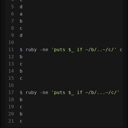
5
d
6
a
7
b
8
c
9
d
10
11
$ 
ruby -ne 
'puts $_ if ~/b/..~/c/'
 c.
12
b
13
c
14
b
15
c
16
17
$ 
ruby -ne 
'puts $_ if ~/b/...~/c/'
 c
18
b
19
c
20
b
21
c